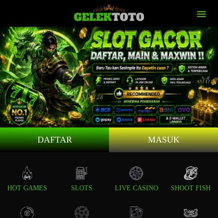
DAFTAR
MASUK
HOT GAMES
SLOTS
LIVE CASINO
SHOOT FISH